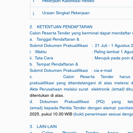
i.      Pekerjaan Klasifikasi Resiko
j.      Uraian Singkat Pekerjaan
2.   KETENTUAN PENDAFTARAN
Calon Peserta Tender yang berminat dapat mendaftar 
a.   Tanggal Pendaftaran &
Submit Dokumen Prakualifikasi   :  21 Juli - 1 Agustus 
i.   Waktu                                      : Paling lambat 
ii.  Tata Cara                                 : Merujuk pada poi
b.   Tempat Pendaftaran &
Submit Dokumen Prakualifikasi   : via e-mail
c.     Calon Peserta Tender harus men
prakualifikasi yang ditandatangani di atas metera
Akte Perusahaan melalui surat  elektronik 
(email) 
dit
ditentukan di atas.
d. Dokumen Prakualifikasi (PQ) yang telah
(email) kepada Panitia Tender dengan alamat: 
panitia
2025
, 
pukul 10.00 WIB 
(bukti penerimaan sesuai denga
3.   LAIN-LAIN
a. Calon Peserta Tender harus menya