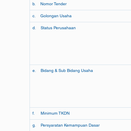
b.    Nomor Tender
c.    Golongan Usaha
d.    Status Perusahaan
e.    Bidang & Sub Bidang Usaha
f.     Minimum TKDN
g.    Persyaratan Kemampuan Dasar