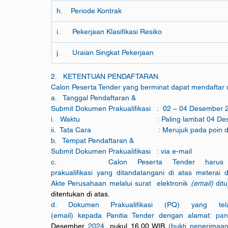
h.    Periode Kontrak
i.      Pekerjaan Klasifikasi Resiko
j.      Uraian Singkat Pekerjaan
2.   KETENTUAN PENDAFTARAN
Calon Peserta Tender yang berminat dapat mendaftar 
a.   Tanggal Pendaftaran &
Submit Dokumen Prakualifikasi   :  02 – 04 Desember 
i.   Waktu                                      : Paling lamba
ii.  Tata Cara                                 : Merujuk pada poi
b.   Tempat Pendaftaran &
Submit Dokumen Prakualifikasi   : via e-mail
c.     Calon Peserta Tender harus men
prakualifikasi yang ditandatangani di atas metera
Akte Perusahaan melalui surat  elektronik 
(email) 
dit
ditentukan di atas.
d. Dokumen Prakualifikasi (PQ) yang telah
(email) kepada Panitia Tender dengan alamat: 
pan
Desember 
2024, 
pukul 16.00 WIB 
(bukti penerimaa