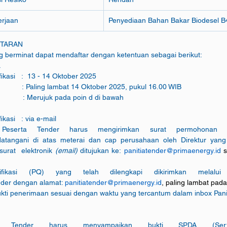
kerjaan
Penyediaan Bahan Bakar Biodesel B
FTARAN
g berminat dapat mendaftar dengan ketentuan sebagai berikut:
&
kasi   :  13 - 14 Oktober 2025
                  : Paling lambat 14 Oktober 2025, pukul 16.00 WIB
                : Merujuk pada poin d di bawah
asi   : via e-mail
rta Tender harus mengirimkan surat permohonan men
andatangani di atas meterai dan cap perusahaan oleh Direktur yan
urat  elektronik 
(email) 
ditujukan ke: 
panitiatender@primaenergy.id 
fikasi (PQ) yang telah dilengkapi dikirimkan melalui s
nder dengan alamat: 
panitiatender@primaenergy.id
, p
aling lambat pada
ukti penerimaan sesuai dengan waktu yang tercantum dalam inbox Panit
Tender harus menyampaikan bukti SPDA (Sertifik