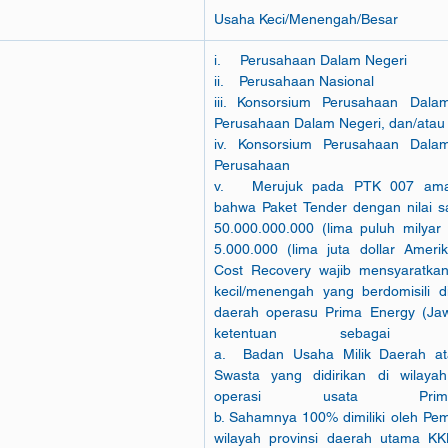
Usaha Keci/Menengah/Besar
i.     Perusahaan Dalam Negeri
ii.    Perusahaan Nasional
iii. Konsorsium Perusahaan Dala
Perusahaan Dalam Negeri, dan/atau
iv. Konsorsium Perusahaan Dala
Perusahaan Nasional                                      
v.   Merujuk pada PTK 007 aman
bahwa Paket Tender dengan nilai 
50.000.000.000 (lima puluh milyar 
5.000.000 (lima juta dollar Amerik
Cost Recovery wajib mensyaratkan
kecil/menengah yang berdomisili di
daerah operasu Prima Energy (Jaw
ketentuan sebagai berikut :                         
a.  Badan Usaha Milik Daerah a
Swasta yang didirikan di wilayah
operasi usata Prima Energy                      
b. Sahamnya 100% dimiliki oleh Pem
wilayah provinsi daerah utama KK