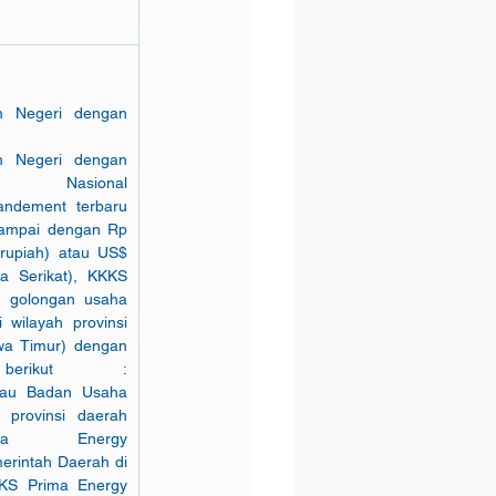
m Negeri dengan 
m Negeri dengan 
                             
dement terbaru 
sampai dengan Rp 
rupiah) atau US$ 
a Serikat), KKKS 
 golongan usaha 
 wilayah provinsi 
a Timur) dengan 
                           
tau Badan Usaha 
 provinsi daerah 
                        
erintah Daerah di 
KS Prima Energy 