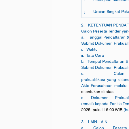
j.      Uraian Singkat Pe
2.   KETENTUAN PENDA
Calon Peserta Tender yan
a.   Tanggal Pendaftaran 
Submit Dokumen Prakualifi
i.   Waktu                    
ii.  Tata Cara                 
b.   Tempat Pendaftaran &
Submit Dokumen Prakualifik
c.     Calon Pese
prakualifikasi yang dit
Akte Perusahaan melalui s
ditentukan di atas.
d. Dokumen Prakuali
(email) kepada Panitia Te
2025
, 
pukul 16.00 WIB 
(b
3.   LAIN-LAIN
a. Calon Peserta 