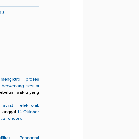
40 
gikuti proses 
g berwenang sesuai 
s
ebelum waktu yang 
urat elektronik 
 tanggal 
14 Oktober
ia Tender).
at Pengganti 