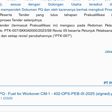
rasi), sesuai dengan Golongan Usaha tersebut d
 memperoleh Dokumen PQ dan oleh karenanya berhak mengikuti Proses 
eserta Tender yang lulus tahapan Prakualifikasi 
proses Tender selanjutnya.
ender (termasuk Prakualifikas
i 
ini) mengacu pada Pedoman Pela
No
. 
PTK-007/SKKIA0000/2023/S9 Revisi 05 beserta Petunjuk Pelaksan
an setiap revisi/ perubahannya (
"
PTK-007").
Jaka
PT P
 - Fuel for Workover CM-1 - 402-OPS-PEB-IX-2025 (signed)
.
 1.65MB