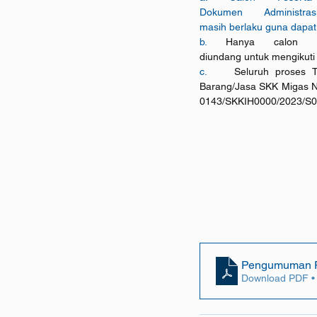
Dokumen Administ
masih berlaku guna dapat
b. 
Hanya calon P
diundang untuk mengikuti 
c.    
Seluruh proses T
Barang/Jasa SKK Migas 
0143/SKKIH0000/2023/S0 d
Pengumuman PQ
Download PDF •