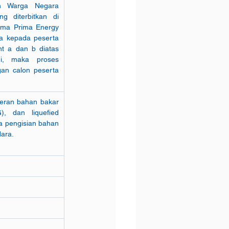
n Warga Negara 
 diterbitkan di 
a Energy             
 kepada peserta 
iatas                  
i, maka proses 
gan calon peserta 
eran bahan bakar 
, dan liquefied 
a pengisian bahan 
dara.