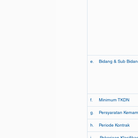
e.    Bidang & Sub Bida
f.     Minimum TKDN
g.    Persyaratan Kema
h.    Periode Kontrak
i.      Pekerjaan Klasifik