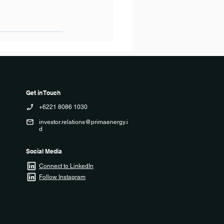
Get in Touch
+6221 8086 1030
investor.relations@primaenergy.i
d
Social Media
Connect to LinkedIn
Follow Instagram