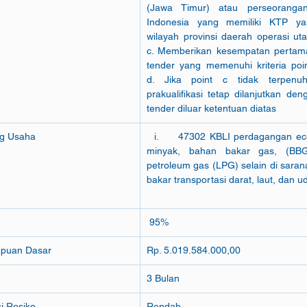
(Jawa Timur) atau perseoranga
Indonesia yang memiliki KTP yang
wilayah provinsi daerah operasi utama Prim
c. Memberikan kesempatan pertama
tender yang memenuhi kriteria point a dan b d
d. Jika point c tidak terpenuh
prakualifikasi tetap dilanjutkan den
tender diluar ketentuan diatas 
ng Usaha
  i.     47302 KBLI perdagangan ec
minyak, bahan bakar gas, (BBG)
petroleum gas (LPG) selain di saran
bakar transportasi darat, laut, dan u
 95%
mpuan Dasar
Rp. 5.019.584.000,00
3 Bulan
asi Resiko
Rendah