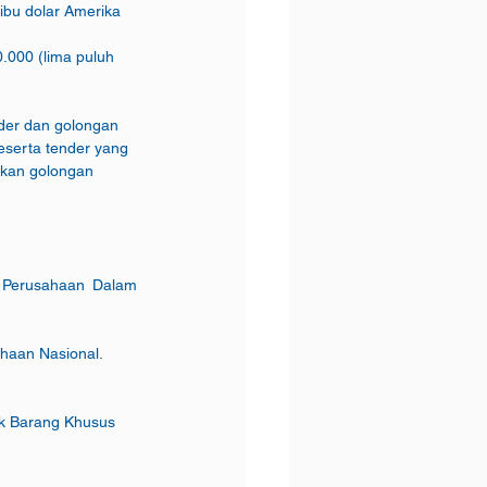
us ribu dolar Amerika 
on peserta tender yang 
gunakan golongan 
sahaan Nasional.
uk Barang Khusus