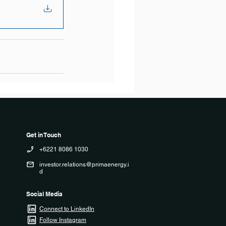
Get in Touch
+6221 8086 1030
investor.relations@primaenergy.i
d
Social Media
Connect to LinkedIn
Follow Instagram