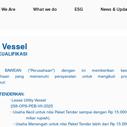
 We Are
What we do
ESG
News & Upda
y Vessel
UALIFIKASI
AWEAN ("Perusahaan") dengan ini memberikan kese
haan yang memenuhi persyaratan untuk mengikuti proses 
kut:
ITENDERKAN:
a.   Judul Pekerjaan		: Lease Utility Vessel
b.   Nomor Tender			:258-OPS-PEB-VII-2025
                         miliar rupiah).
dari Rp 15.000.000.000 (lima 