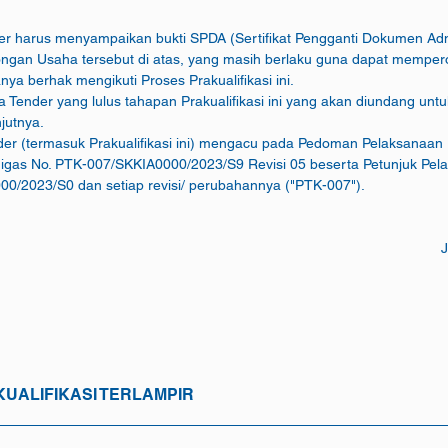
nder harus menyampaikan bukti SPDA (Sertifikat Pengganti Dokumen Admi
ongan Usaha tersebut di atas, yang masih berlaku guna dapat mempe
nya berhak mengikuti Proses Prakualifikasi ini.
rta Tender yang lulus tahapan Prakualifikasi ini yang akan diundang untu
jutnya.
ender (termasuk Prakualifikasi ini) mengacu pada Pedoman Pelaksanaa
0/2023/S0 dan setiap revisi/ perubahannya ("PTK-007").
J
UALIFIKASI TERLAMPIR