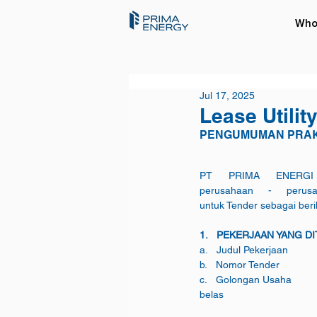
Who
Jul 17, 2025
Lease Utilit
PENGUMUMAN PRAK
PT PRIMA ENERGI B
perusahaan - perusa
untuk Tender sebagai beri
1.   PEKERJAAN YANG D
c.   Golongan Usaha		: -Usaha Kecil untuk nilai Paket Tender sampai dengan Rp 15.000.000.000 (lima 
belas                               
                                                     - Usaha Menengah untuk nilai Paket Tender lebih 