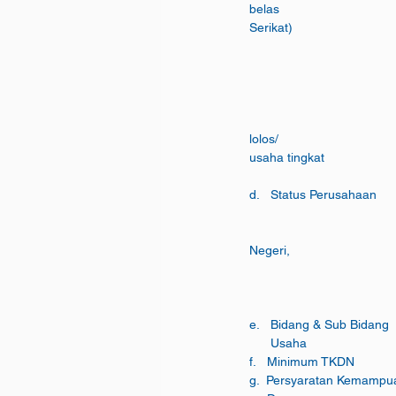
belas                          
Serikat)                        
                                                     - Usaha Besar untuk nilai Paket Tender lebih dari Rp 5
                                      
                                                       Diberikan kesempatan pertama sesuai dengan ni
                               
lolos/                        
usaha tingkat                      
						iii.    Konsorsium Perusahaan Dalam Nege
Negeri, 
e.   Bidang & Sub Bidang
g.  Persyaratan Kemampu