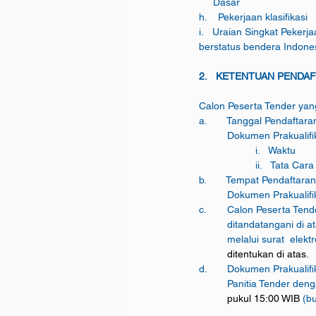
     Dasar                     
h.    Pekerjaan klasifikasi   
i.   Uraian Singkat Pekerj
berstatus bendera Indones
2.   KETENTUAN PENDA
Calon Peserta Tender yan
a.       Tanggal Pendaftar
b.       Tempat Pendaftara
	Dokumen Prakualifik
c.	Calon Peserta Te
	melalui surat  elektr
	ditentukan di atas.
d.	Dokumen Prakualif
	Panitia Tender deng
pukul 15:00 WIB 
(b