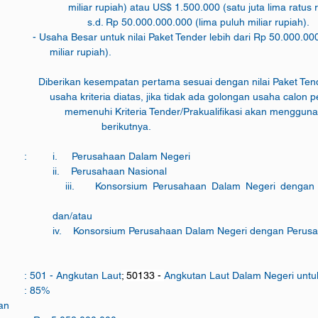
                               miliar rupiah) atau US$ 1.500.000 (satu juta lima rat
                                    s.d. Rp 50.000.000.000 (lima puluh miliar rupiah).
0.000.000.000 (lima puluh     
                     miliar rupiah).
lai Paket Tender dan golongan    
                            usaha kriteria diatas, jika tidak ada golongan usaha cal
                                memenuhi Kriteria Tender/Prakualifikasi akan meng
                                  berikutnya.
d.   Status Perusahaan        	:  	i.     Perusahaan Dalam Negeri
						ii.    Perusahaan Nasional
ri dengan Perusahaan Dalam 
						dan/atau
						iv.    Konsorsium Perusahaan Dalam Negeri dengan Peru
      Usaha		        		: 501 - Angkutan Laut
; 50133 - 
Angkutan Laut Dalam Negeri unt
f.   Minimum TKDN        		: 85%
an