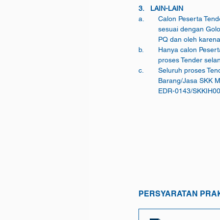
3.   LAIN-LAIN
a.	Calon Peserta Te
	sesuai dengan Gol
	PQ dan oleh karena
b.	Hanya calon Pese
	proses Tender selan
c.	Seluruh proses T
	EDR-0143/SKKIH000
PERSYARATAN PRAK