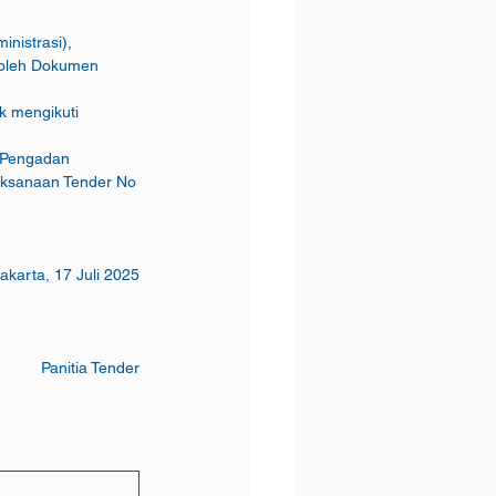
nistrasi),
roleh Dokumen
k mengikuti 
n Pengadan 
	Barang/Jasa SKK Migas No. PTK-007/SKKIA0000/2023/S9 Revisi 05 beserta Petunjuk Pelaksanaan Tender No 
akarta, 17 Juli 2025
Panitia Tender