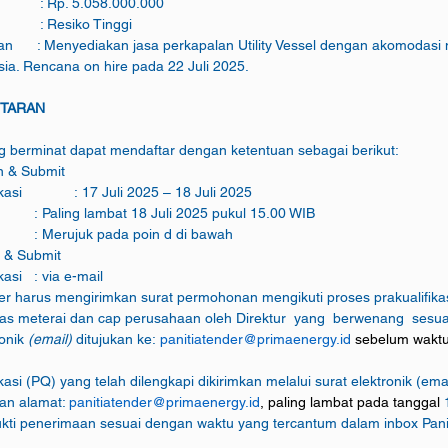
                : Rp. 5.058.000.000
          : Resiko Tinggi
aan      : Menyediakan jasa perkapalan Utility Vessel dengan akomodasi
ia. Rencana on hire pada 22 Juli 2025.
FTARAN
g berminat dapat mendaftar dengan ketentuan sebagai berikut:
an & Submit 
	Dokumen Prakualifikasi   	: 17 Juli 2025 – 18 Juli 2025
		i.   Waktu		: Paling lambat 18 Juli 2025 pukul 15.00 WIB
		ii.   Tata Cara	: Merujuk pada poin d di bawah
n & Submit 
asi   : via e-mail
nder harus mengirimkan surat permohonan mengikuti proses prakualifika
onik 
(email) 
ditujukan ke: 
panitiatender@primaenergy.id 
s
ebelum wakt
ikasi (PQ) yang telah dilengkapi dikirimkan melalui surat elektronik (ema
an alamat: 
panitiatender@primaenergy.id
, p
aling lambat pada tanggal 
ukti penerimaan sesuai dengan waktu yang tercantum dalam inbox Panit