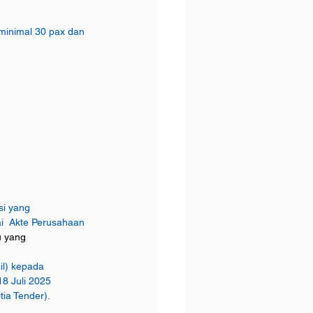
 minimal 30 pax dan 
si yang 
	ditandatangani di atas meterai dan cap perusahaan oleh Direktur  yang  berwenang  sesuai  Akte Perusahaan  		
u yang
il) kepada 
18 Juli 2025
ia Tender).