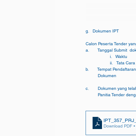
Calon Peserta Tender yan
a.       Tanggal Submit  do
b.       Tempat Pendaftara
c.	Dokumen yang tela
	Panitia Tender deng
IPT_357_PRJ_
Download PDF •