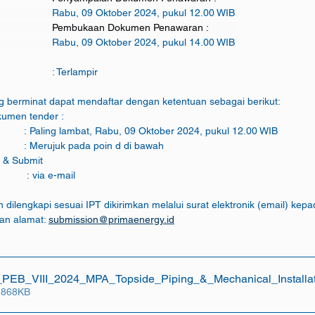
Rabu, 09 Oktober 2024, pukul 12.00 WIB
						Pembukaan Dokumen Penawaran :          
Rabu, 09 Oktober 2024, pukul 14.00 WIB
g.   Dokumen IPT				: Terlampir
g berminat dapat mendaftar dengan ketentuan sebagai berikut:
kumen tender :   
		i.   Waktu		: Paling lambat, Rabu, 09 Oktober 2024, pukul 12.00 WIB
		ii.   Tata Cara	: Merujuk pada poin d di bawah
n & Submit 
	Dokumen 			 : via e-mail 		
h dilengkapi sesuai IPT dikirimkan melalui surat elektronik (email) kepa
an alamat: 
submission@primaenergy.id
PEB_VIII_2024_MPA_Topside_Piping_&_Mechanical_Installat
 868KB