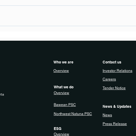
Who we are
Contact us
Overview
Investor Relations
Careers
What we do
Tender Notice
Overview
rta
Bawean PSC
News & Updates
Northwest Natuna PSC
News
Press Release
ESG
Overview