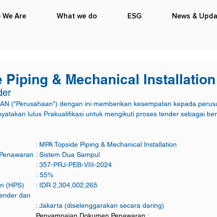
 We Are
What we do
ESG
News & Upda
 Piping & Mechanical Installation
der
 ("Perusahaan") dengan ini memberikan kesempatan kepada perus
yatakan lulus Prakualifikasi untuk mengikuti proses tender sebagai ber
a.   Judul Pekerjaan			: MPA Topside Piping & Mechanical Installation
b.   Metode Penyampaian Penawaran	: Sistem Dua Sampul
c.   Nomor Tender				: 357-PRJ-PEB-VIII-2024
d.   Minimum TKDN        			: 55%
e.   Harga Perkiraan Sendiri (HPS) 	: IDR 2,304,002,265
Tender dan 
      dan Tata Waktu		    	: Jakarta (diselenggarakan secara daring)
Penyampaian Dokumen Penawaran :