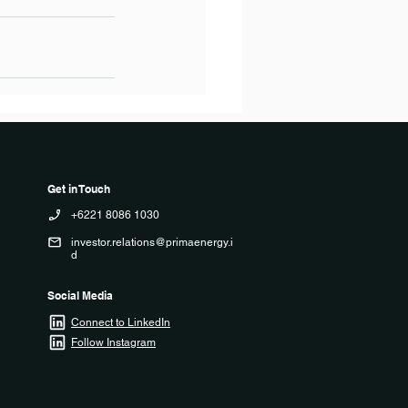
Get in Touch
+6221 8086 1030
investor.relations@primaenergy.i
d
Social Media
Connect to LinkedIn
Follow Instagram