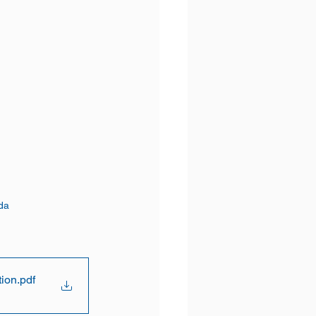
da 
ion
.pdf