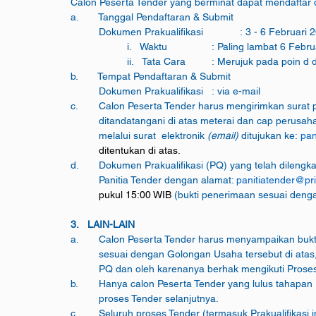
Calon Peserta Tender yang berminat dapat mendaftar 
a.       Tanggal Pendaftaran & Submit 
	Dokumen Prakualifikasi   	: 3 - 6 Febr
		i.   Waktu		: Paling lambat
		ii.   Tata Cara	: Merujuk pada po
b.       Tempat Pendaftaran & Submit 
	Dokumen Prakualifikasi   : via e-mail
c.	Calon Peserta Tender harus mengirimkan surat
	melalui surat  elektronik 
(email) 
ditujukan ke: 
pan
	ditentukan di atas.
d.	Dokumen Prakualifikasi (PQ) yang telah dilengk
	Panitia Tender dengan alamat: 
panitiatender@pr
pukul 15:00 WIB 
(bukti penerimaan sesuai denga
3.   LAIN-LAIN
a.	Calon Peserta Tender harus menyampaikan bukt
	sesuai dengan Golongan Usaha tersebut di at
	PQ dan oleh karenanya berhak mengikuti Proses P
b.	Hanya calon Peserta Tender yang lulus tahapan
	proses Tender selanjutnya.
c.	Seluruh proses Tender (termasuk Prakualifik