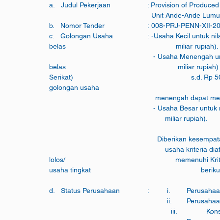
a.   Judul Pekerjaan		: Prov
					  Unit Ande-Ande Lu
b.   Nomor Tender			: 008-PRJ-PENN-X
c.   Golongan Usaha		: -Usaha Kecil untuk nilai Paket Tender sampai dengan Rp 15.000.000.000 (lima 
belas                                                        miliar rupiah).
                                                     - Usaha Menengah untuk nilai Paket Tender lebih dari Rp 15.000.000.000 (lima 
belas                                                         mil
Serikat)                                                          
golongan usaha 
					    menengah dapat m
                                                     - Usaha Besar untuk nilai Paket Tender lebih dari Rp 50.000.000.000 (lima puluh     
                                                           miliar rupiah).
                                                       Diberikan kesempatan pertama sesuai dengan nilai Paket Tender dan golongan    
                                                           usaha 
lolos/                                                        m
usaha tingkat                                                        beri
d.   Status Peru
						ii.    
        