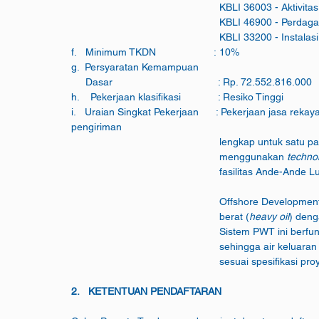
					  KBLI 36003 - Aktiv
					  KBLI 46900 - Pe
					  KBLI 33200 - Inst
f.   Minimum TKDN        		: 10%
g.  Persyaratan Kemampuan
     Dasar                                     : Rp. 72.552.816.000
h.    Pekerjaan klasifikasi             : Resiko Tinggi
i.   Uraian Singkat Pekerjaan      : Pekerjaan jasa rek
pengiriman 
					  lengkap untuk satu p
					  menggunakan 
techno
					  fasilitas Ande-Ande
					  Offshore Develop
					  berat (
heavy oil
) deng
					  Sistem PWT ini be
					  sehingga air kel
					  sesuai spesifikasi pr
2.   KETENTUAN PENDAFTARAN